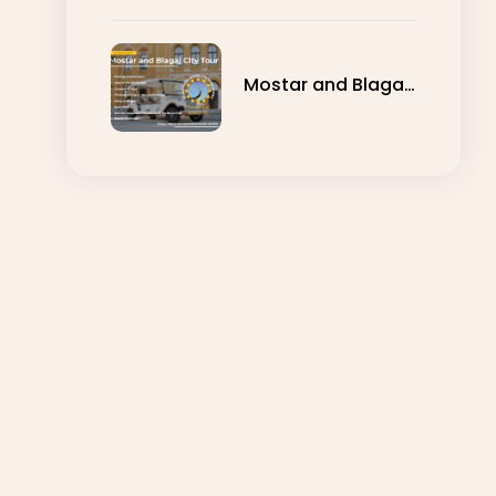
AND 15 DAYS
Mostar and Blagaj
City Tour