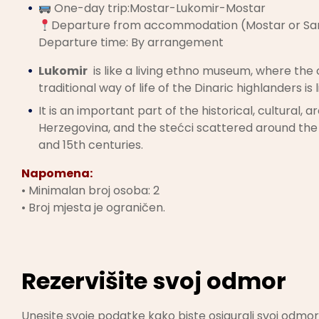
One-day trip:Mostar-Lukomir-Mostar
Departure from accommodation (Mostar or Sa
Departure time: By arrangement
Lukomir
is like a living ethno museum, where the
traditional way of life of the Dinaric highlanders is l
It is an important part of the historical, cultural
Herzegovina, and the stećci scattered around the v
and 15th centuries.
Napomena:
• Minimalan broj osoba: 2
• Broj mjesta je ograničen.
Rezervišite svoj odmor
Unesite svoje podatke kako biste osigurali svoj odmor.