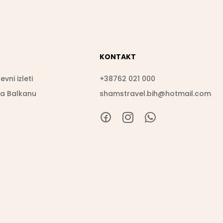
KONTAKT
vni izleti
+38762 021 000
na Balkanu
shamstravel.bih@hotmail.com