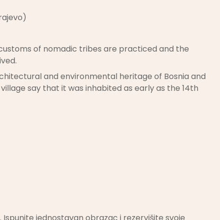
rajevo)
 customs of nomadic tribes are practiced and the
ived.
, architectural and environmental heritage of Bosnia and
illage say that it was inhabited as early as the 14th
 Ispunite jednostavan obrazac i rezervišite svoje