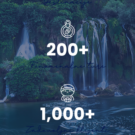
Destinacije
200
+
Fenomenalne ture
1,000
+
Zadovoljni klijenti